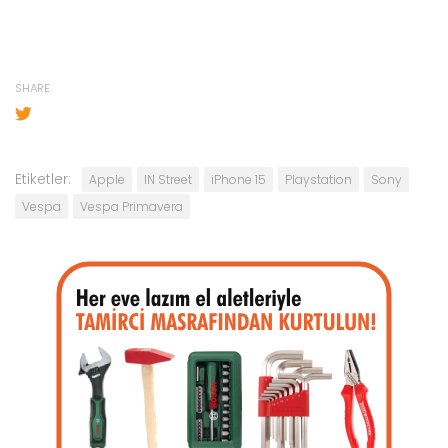
SHARE
Etiketler:
Apple
IN Street
iPhone 15
Playstation
Sony
Vespa
Vespa Primavera