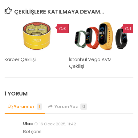
ÇEKILIŞLERE KATILMAYA DEVAM...
0
1
Karper Çekilişi
İstanbul Vega AVM
Çekilişi
1 YORUM
Yorumlar
1
Yorum Yaz
0
Ulac
16 Ocak 2025, 11:42
Bol şans