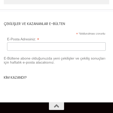
ÇEKILIŞLER VE KAZANANLAR E-BÜLTEN
*
*doldurulması zorunlu
*
E-Posta Adresiniz:
E-Bültene abone olduğunuzda yeni çekilişler ve çekiliş sonuçları
için haftalık e-posta alacaksınız.
KIM KAZANDI?