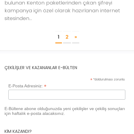
bulunan Kenton paketlerinden çıkan şifreyi
kampanya için özel olarak hazırlanan internet
sitesinden...
1
2
»
ÇEKILIŞLER VE KAZANANLAR E-BÜLTEN
*
*doldurulması zorunlu
*
E-Posta Adresiniz:
E-Bültene abone olduğunuzda yeni çekilişler ve çekiliş sonuçları
için haftalık e-posta alacaksınız.
KIM KAZANDI?