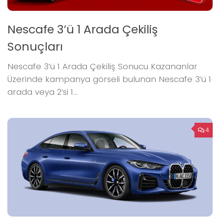
Nescafe 3’ü 1 Arada Çekiliş
Sonuçları
Nescafe 3’ü 1 Arada Çekiliş Sonucu Kazananlar
Üzerinde kampanya görseli bulunan Nescafe 3’ü 1
arada veya 2’si 1...
4